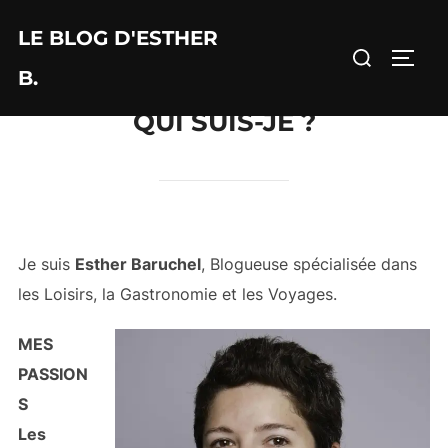
Aller
LE BLOG D'ESTHER
au
Rechercher :
PERM
contenu
B.
QUI SUIS-JE ?
Je suis
Esther Baruchel
, Blogueuse spécialisée dans
les Loisirs, la Gastronomie et les Voyages.
MES
PASSION
S
Les