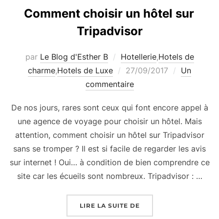
Comment choisir un hôtel sur
Tripadvisor
par
Le Blog d'Esther B
Hotellerie
,
Hotels de
Publié
charme
,
Hotels de Luxe
27/09/2017
Un
le
commentaire
De nos jours, rares sont ceux qui font encore appel à
une agence de voyage pour choisir un hôtel. Mais
attention, comment choisir un hôtel sur Tripadvisor
sans se tromper ? Il est si facile de regarder les avis
sur internet ! Oui… à condition de bien comprendre ce
site car les écueils sont nombreux. Tripadvisor : …
« COMMENT CHOISIR U
LIRE LA SUITE DE