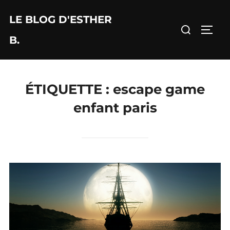
Aller
LE BLOG D'ESTHER
au
Rechercher :
PERM
contenu
B.
ÉTIQUETTE :
escape game
enfant paris