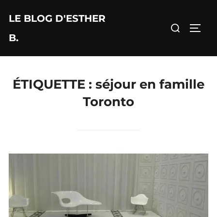
Aller
LE BLOG D'ESTHER
au
Rechercher :
PERM
contenu
B.
ÉTIQUETTE :
séjour en famille
Toronto