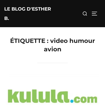
Aller
LE BLOG D'ESTHER
au
Rechercher :
PERM
contenu
B.
ÉTIQUETTE :
video humour
avion