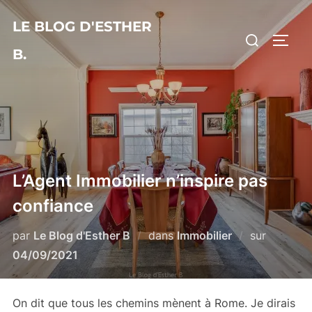
Aller
LE BLOG D'ESTHER
au
Rechercher :
PERM
contenu
B.
L’Agent Immobilier n’inspire pas
confiance
Publié
par
Le Blog d'Esther B
dans
Immobilier
sur
le
04/09/2021
On dit que tous les chemins mènent à Rome. Je dirais