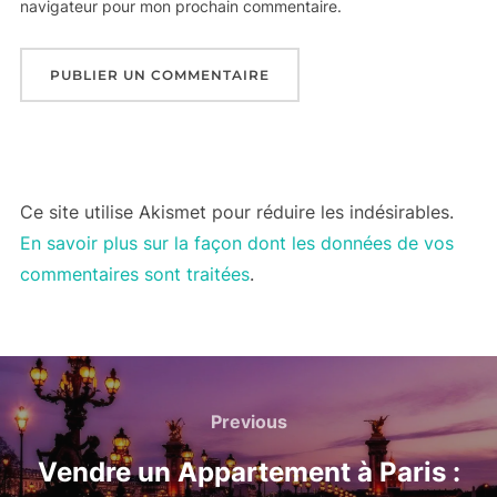
navigateur pour mon prochain commentaire.
Ce site utilise Akismet pour réduire les indésirables.
En savoir plus sur la façon dont les données de vos
commentaires sont traitées
.
Navigation
de
Previous
Previous
l’article
Vendre un Appartement à Paris :