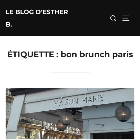
Aller
LE BLOG D'ESTHER
au
Rechercher :
PERM
contenu
B.
ÉTIQUETTE :
bon brunch paris