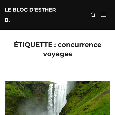
Aller
LE BLOG D'ESTHER
au
Rechercher :
PERM
contenu
B.
ÉTIQUETTE :
concurrence
voyages