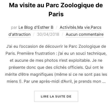
Ma visite au Parc Zoologique de
Paris
par
Le Blog d'Esther B
Activités
,
Ma vie
,
Parcs
Publié
d'attraction
30/04/2018
Aucun commentaire
le
J’ai eu l’occasion de découvrir le Parc Zoologique de
Paris. Première frustration : j’ai eu un souci technique,
et aucune de mes photos n’est exploitable. Je ne
présente donc que des clichés officiels. Qui ont le
mérite d’être magnifiques (même si ce ne sont pas les
miens !). Par une après-midi d’Avril, je prends mon …
« MA VISITE AU PARC 
LIRE LA SUITE DE