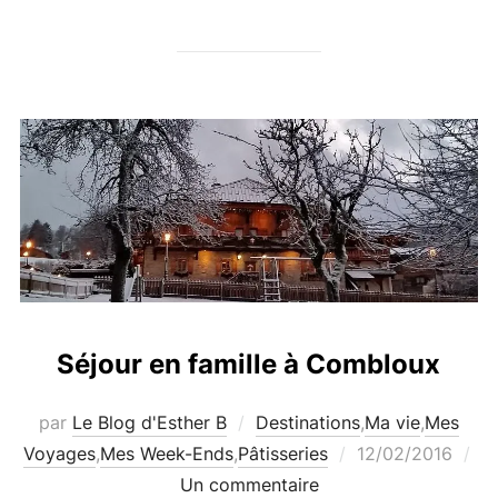
Séjour en famille à Combloux
par
Le Blog d'Esther B
Destinations
,
Ma vie
,
Mes
Publié
Voyages
,
Mes Week-Ends
,
Pâtisseries
12/02/2016
le
Un commentaire