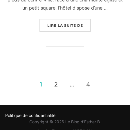
un petit square, l’hôtel dispose d’une …
« HÔTEL DE CHARME À
LIRE LA SUITE DE
Pagination
1
2
…
4
des
publications
Politique de confidentialité
Copyright © 2026 Le Blog d'Esther B.