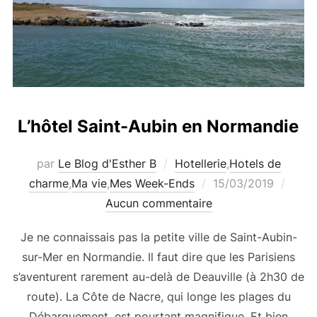
L’hôtel Saint-Aubin en Normandie
par
Le Blog d'Esther B
Hotellerie
,
Hotels de
Publié
charme
,
Ma vie
,
Mes Week-Ends
15/03/2019
le
Aucun commentaire
Je ne connaissais pas la petite ville de Saint-Aubin-
sur-Mer en Normandie. Il faut dire que les Parisiens
s’aventurent rarement au-delà de Deauville (à 2h30 de
route). La Côte de Nacre, qui longe les plages du
Débarquement, est pourtant magnifique. Et bien