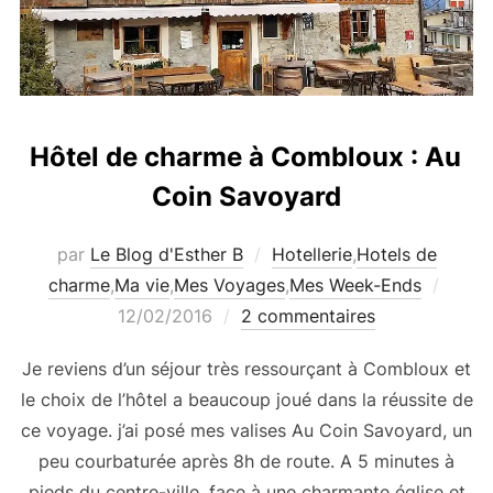
Hôtel de charme à Combloux : Au
Coin Savoyard
par
Le Blog d'Esther B
Hotellerie
,
Hotels de
Publi
charme
,
Ma vie
,
Mes Voyages
,
Mes Week-Ends
le
12/02/2016
2 commentaires
Je reviens d’un séjour très ressourçant à Combloux et
le choix de l’hôtel a beaucoup joué dans la réussite de
ce voyage. j’ai posé mes valises Au Coin Savoyard, un
peu courbaturée après 8h de route. A 5 minutes à
pieds du centre-ville, face à une charmante église et