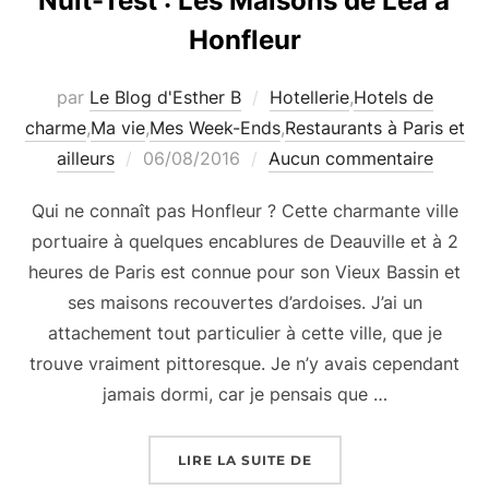
Nuit-Test : Les Maisons de Léa à
Honfleur
par
Le Blog d'Esther B
Hotellerie
,
Hotels de
charme
,
Ma vie
,
Mes Week-Ends
,
Restaurants à Paris et
Publié
ailleurs
06/08/2016
Aucun commentaire
le
Qui ne connaît pas Honfleur ? Cette charmante ville
portuaire à quelques encablures de Deauville et à 2
heures de Paris est connue pour son Vieux Bassin et
ses maisons recouvertes d’ardoises. J’ai un
attachement tout particulier à cette ville, que je
trouve vraiment pittoresque. Je n’y avais cependant
jamais dormi, car je pensais que …
« NUIT-TEST : LES MA
LIRE LA SUITE DE