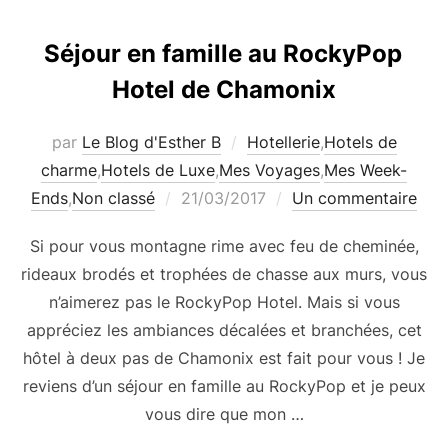
Séjour en famille au RockyPop
Hotel de Chamonix
par
Le Blog d'Esther B
Hotellerie
,
Hotels de
charme
,
Hotels de Luxe
,
Mes Voyages
,
Mes Week-
Publié
Ends
,
Non classé
21/03/2017
Un commentaire
le
Si pour vous montagne rime avec feu de cheminée,
rideaux brodés et trophées de chasse aux murs, vous
n’aimerez pas le RockyPop Hotel. Mais si vous
appréciez les ambiances décalées et branchées, cet
hôtel à deux pas de Chamonix est fait pour vous ! Je
reviens d’un séjour en famille au RockyPop et je peux
vous dire que mon …