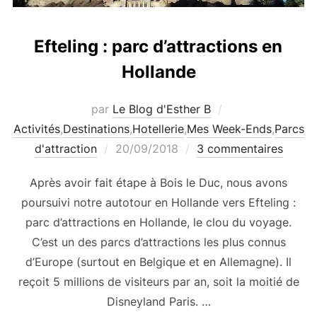
Efteling : parc d’attractions en
Hollande
par
Le Blog d'Esther B
Activités
,
Destinations
,
Hotellerie
,
Mes Week-Ends
,
Parcs
Publié
d'attraction
20/09/2018
3 commentaires
le
Après avoir fait étape à Bois le Duc, nous avons
poursuivi notre autotour en Hollande vers Efteling :
parc d’attractions en Hollande, le clou du voyage.
C’est un des parcs d’attractions les plus connus
d’Europe (surtout en Belgique et en Allemagne). Il
reçoit 5 millions de visiteurs par an, soit la moitié de
Disneyland Paris. …