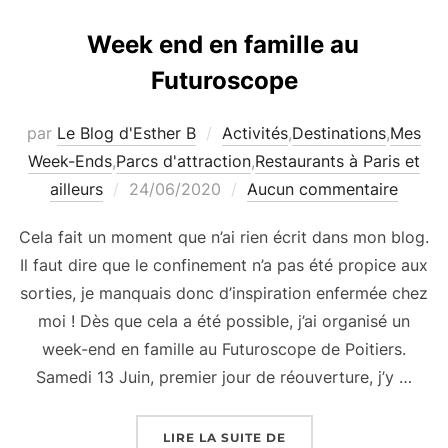
Week end en famille au
Futuroscope
par
Le Blog d'Esther B
Activités
,
Destinations
,
Mes
Week-Ends
,
Parcs d'attraction
,
Restaurants à Paris et
Publié
ailleurs
24/06/2020
Aucun commentaire
le
Cela fait un moment que n’ai rien écrit dans mon blog.
Il faut dire que le confinement n’a pas été propice aux
sorties, je manquais donc d’inspiration enfermée chez
moi ! Dès que cela a été possible, j’ai organisé un
week-end en famille au Futuroscope de Poitiers.
Samedi 13 Juin, premier jour de réouverture, j’y …
« WEEK END EN FAMIL
LIRE LA SUITE DE