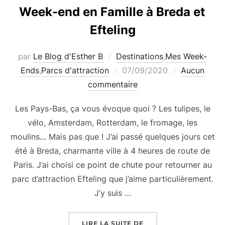
Week-end en Famille à Breda et
Efteling
par
Le Blog d'Esther B
Destinations
,
Mes Week-
Publié
Ends
,
Parcs d'attraction
07/09/2020
Aucun
le
commentaire
Les Pays-Bas, ça vous évoque quoi ? Les tulipes, le
vélo, Amsterdam, Rotterdam, le fromage, les
moulins… Mais pas que ! J’ai passé quelques jours cet
été à Breda, charmante ville à 4 heures de route de
Paris. J’ai choisi ce point de chute pour retourner au
parc d’attraction Efteling que j’aime particulièrement.
J’y suis …
« WEEK-END EN FAMIL
LIRE LA SUITE DE