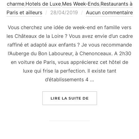
charme
,
Hotels de Luxe
,
Mes Week-Ends
,
Restaurants à
Publié
Paris et ailleurs
28/04/2019
Aucun commentaire
le
Vous cherchez une idée de week-end en famille vers
les Châteaux de la Loire ? Vous avez envie d’un cadre
raffiné et adapté aux enfants ? Je vous recommande
l’Auberge du Bon Laboureur, à Chenonceaux. A 2h30
en voiture de Paris, vous apprécierez cet hôtel de
luxe qui frise la perfection. Il existe tant
d’établissements 4 …
« WEEK-END EN FAMIL
LIRE LA SUITE DE