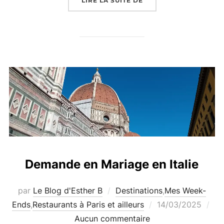
LIRE LA SUITE DE
Demande en Mariage en Italie
par
Le Blog d'Esther B
Destinations
,
Mes Week-
Publié
Ends
,
Restaurants à Paris et ailleurs
14/03/2025
le
Aucun commentaire