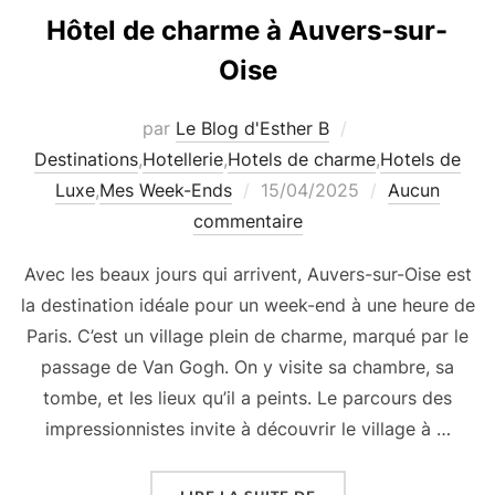
Hôtel de charme à Auvers-sur-
Oise
par
Le Blog d'Esther B
Destinations
,
Hotellerie
,
Hotels de charme
,
Hotels de
Publié
Luxe
,
Mes Week-Ends
15/04/2025
Aucun
le
commentaire
Avec les beaux jours qui arrivent, Auvers-sur-Oise est
la destination idéale pour un week-end à une heure de
Paris. C’est un village plein de charme, marqué par le
passage de Van Gogh. On y visite sa chambre, sa
tombe, et les lieux qu’il a peints. Le parcours des
impressionnistes invite à découvrir le village à …
« HÔTEL DE CHARME À