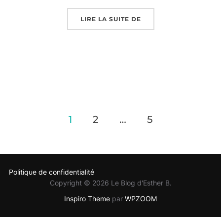
« EFTELING : PARC D
LIRE LA SUITE DE
Pagination
1
2
…
5
des
publications
Politique de confidentialité
Copyright © 2026 Le Blog d'Esther B.
Inspiro Theme
par
WPZOOM