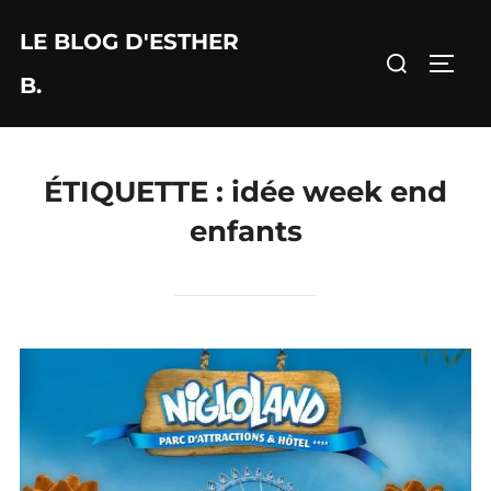
Aller
LE BLOG D'ESTHER
au
Rechercher :
PERM
contenu
B.
ÉTIQUETTE :
idée week end
enfants