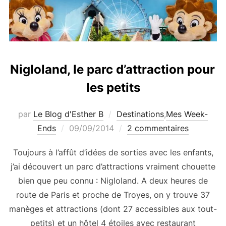
Nigloland, le parc d’attraction pour
les petits
par
Le Blog d'Esther B
Destinations
,
Mes Week-
Publié
Ends
09/09/2014
2 commentaires
le
Toujours à l’affût d’idées de sorties avec les enfants,
j’ai découvert un parc d’attractions vraiment chouette
bien que peu connu : Nigloland. A deux heures de
route de Paris et proche de Troyes, on y trouve 37
manèges et attractions (dont 27 accessibles aux tout-
petits) et un hôtel 4 étoiles avec restaurant