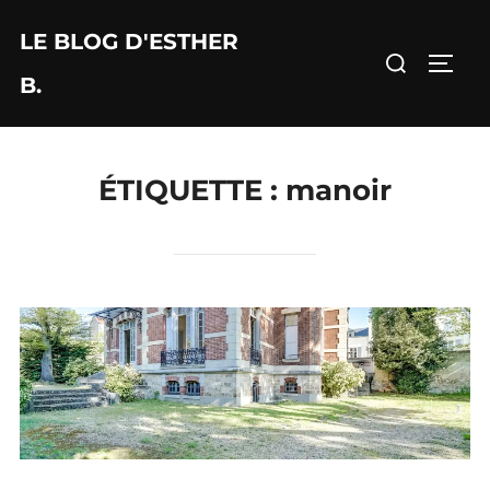
Aller
LE BLOG D'ESTHER
au
Rechercher :
PERM
contenu
B.
ÉTIQUETTE :
manoir