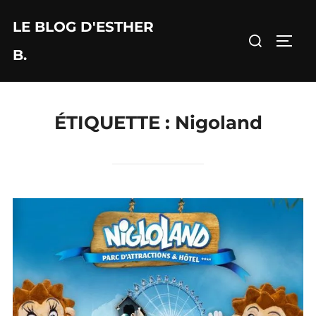
Aller
LE BLOG D'ESTHER
au
Rechercher :
PERM
contenu
B.
ÉTIQUETTE :
Nigoland