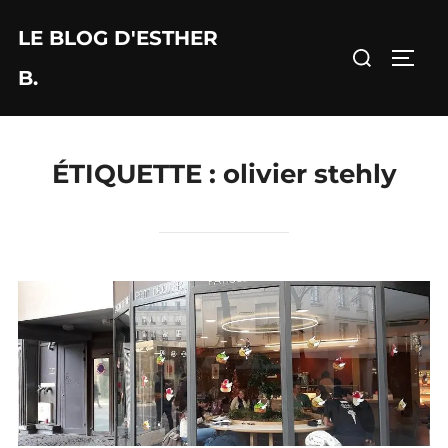
Aller
LE BLOG D'ESTHER
au
Rechercher :
PERM
contenu
B.
ÉTIQUETTE :
olivier stehly