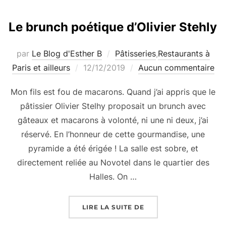
Le brunch poétique d’Olivier Stehly
par
Le Blog d'Esther B
Pâtisseries
,
Restaurants à
Publié
Paris et ailleurs
12/12/2019
Aucun commentaire
le
Mon fils est fou de macarons. Quand j’ai appris que le
pâtissier Olivier Stelhy proposait un brunch avec
gâteaux et macarons à volonté, ni une ni deux, j’ai
réservé. En l’honneur de cette gourmandise, une
pyramide a été érigée ! La salle est sobre, et
directement reliée au Novotel dans le quartier des
Halles. On …
« LE BRUNCH POÉTIQUE
LIRE LA SUITE DE