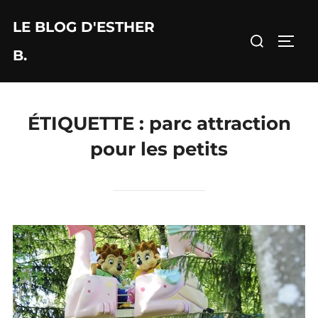
Aller
LE BLOG D'ESTHER
au
Rechercher :
PERM
contenu
B.
ÉTIQUETTE :
parc attraction
pour les petits