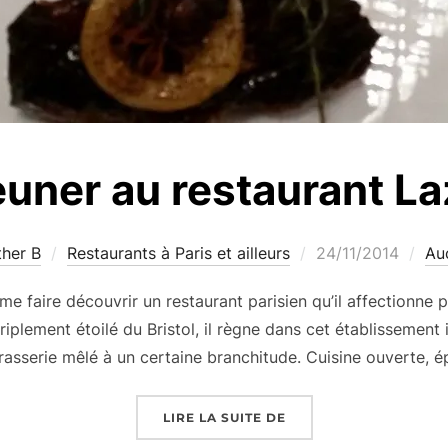
uner au restaurant La
Publié
ther B
Restaurants à Paris et ailleurs
24/11/2014
Au
le
e faire découvrir un restaurant parisien qu’il affectionne 
riplement étoilé du Bristol, il règne dans cet établissement 
sserie mêlé à un certaine branchitude. Cuisine ouverte, ép
« DÉJEUNER AU RESTA
LIRE LA SUITE DE