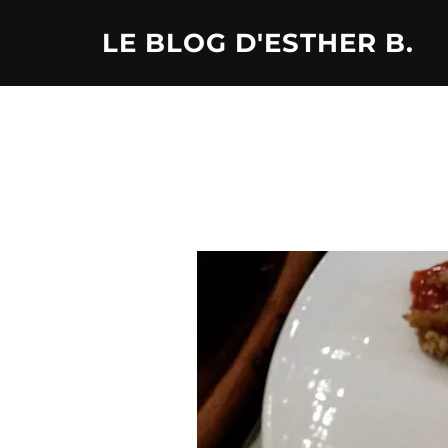
Aller
LE BLOG D'ESTHER B.
au
contenu