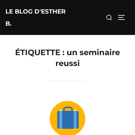
Aller
LE BLOG D'ESTHER
au
Rechercher :
PERM
contenu
B.
ÉTIQUETTE :
un seminaire
reussi