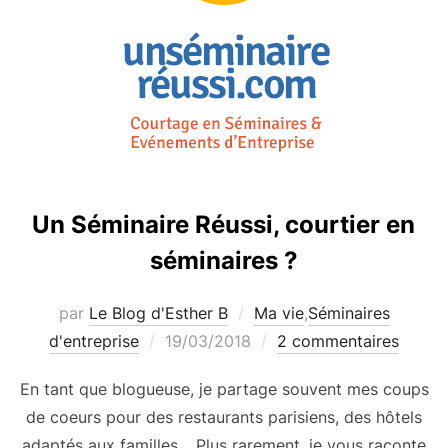
Un Séminaire Réussi, courtier en
séminaires ?
par
Le Blog d'Esther B
Ma vie
,
Séminaires
Publié
d'entreprise
19/03/2018
2 commentaires
le
En tant que blogueuse, je partage souvent mes coups
de coeurs pour des restaurants parisiens, des hôtels
adaptés aux familles… Plus rarement, je vous raconte