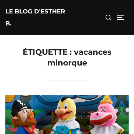
Aller
LE BLOG D'ESTHER
au
Rechercher :
PERM
contenu
B.
ÉTIQUETTE :
vacances
minorque