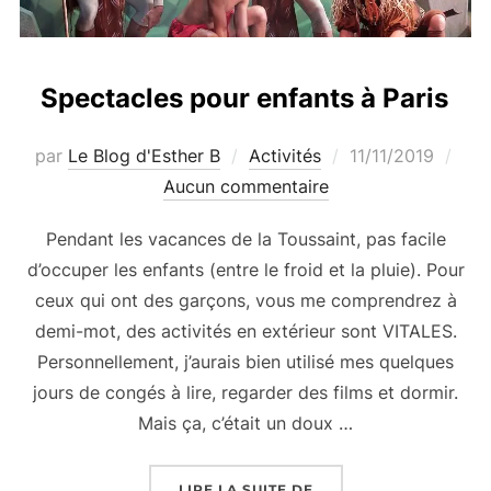
Spectacles pour enfants à Paris
Publié
par
Le Blog d'Esther B
Activités
11/11/2019
le
Aucun commentaire
Pendant les vacances de la Toussaint, pas facile
d’occuper les enfants (entre le froid et la pluie). Pour
ceux qui ont des garçons, vous me comprendrez à
demi-mot, des activités en extérieur sont VITALES.
Personnellement, j’aurais bien utilisé mes quelques
jours de congés à lire, regarder des films et dormir.
Mais ça, c’était un doux …
« SPECTACLES POUR E
LIRE LA SUITE DE