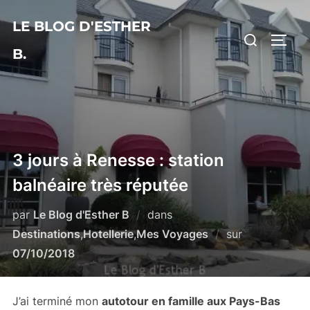
Aller
LE BLOG D'ESTHER
au
Rechercher :
PERM
contenu
B.
3 jours à Renesse : station
balnéaire très réputée
par
Le Blog d'Esther B
dans
Publié
Destinations
,
Hotellerie
,
Mes Voyages
sur
le
07/10/2018
J’ai terminé mon
autotour en famille aux Pays-Bas