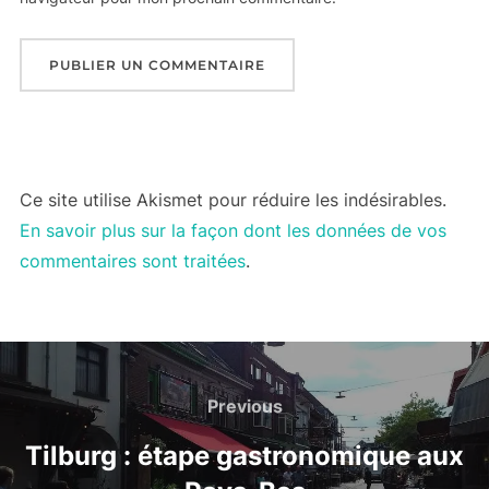
Ce site utilise Akismet pour réduire les indésirables.
En savoir plus sur la façon dont les données de vos
commentaires sont traitées
.
Navigation
de
Previous
Previous
l’article
Tilburg : étape gastronomique aux