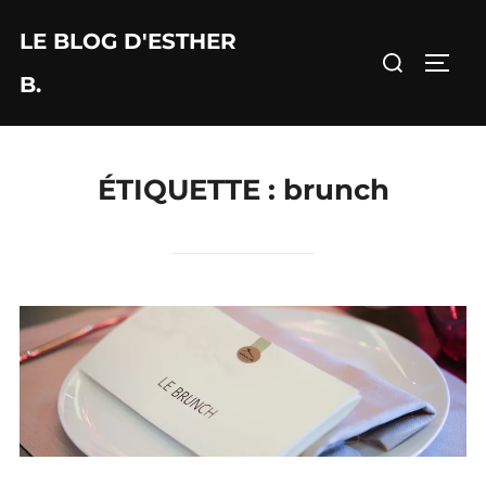
Aller
LE BLOG D'ESTHER
au
Rechercher :
PERM
contenu
B.
ÉTIQUETTE :
brunch