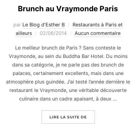
Brunch au Vraymonde Paris
par
Le Blog d'Esther B
Restaurants à Paris et
Publié
ailleurs
02/06/2014
Aucun commentaire
le
Le meilleur brunch de Paris ? Sans conteste le
Vraymonde, au sein du Buddha Bar Hotel. Du moins
dans sa catégorie, je ne parle pas des brunch de
palaces, certainement excellents, mais dans une
atmosphère plus guindée. J’ai testé l’année dernière le
restaurant le Vraymonde, une véritable découverte
culinaire dans un cadre apaisant, à deux …
« BRUNCH AU VRAYMO
LIRE LA SUITE DE