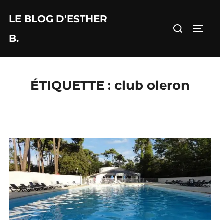
Aller
LE BLOG D'ESTHER
au
Rechercher :
PERM
contenu
B.
ÉTIQUETTE :
club oleron