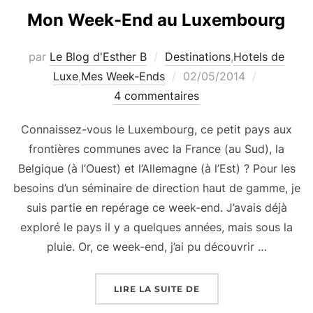
Mon Week-End au Luxembourg
par
Le Blog d'Esther B
Destinations
,
Hotels de
Publié
Luxe
,
Mes Week-Ends
02/05/2014
le
4 commentaires
Connaissez-vous le Luxembourg, ce petit pays aux
frontières communes avec la France (au Sud), la
Belgique (à l’Ouest) et l’Allemagne (à l’Est) ? Pour les
besoins d’un séminaire de direction haut de gamme, je
suis partie en repérage ce week-end. J’avais déjà
exploré le pays il y a quelques années, mais sous la
pluie. Or, ce week-end, j’ai pu découvrir …
« MON WEEK-END AU 
LIRE LA SUITE DE