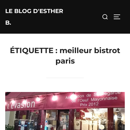
Aller
LE BLOG D'ESTHER
au
Rechercher :
PERM
contenu
B.
ÉTIQUETTE :
meilleur bistrot
paris