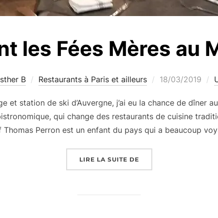
nt les Fées Mères au 
Publié
sther B
Restaurants à Paris et ailleurs
18/03/2019
le
 et station de ski d’Auvergne, j’ai eu la chance de dîner a
istronomique, qui change des restaurants de cuisine traditio
f Thomas Perron est un enfant du pays qui a beaucoup vo
« RESTAURANT LES FÉ
LIRE LA SUITE DE