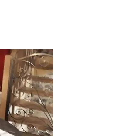
BAYE À AMBRONAY – RESTAURANT ÉTOILÉ DANS L’AIN »