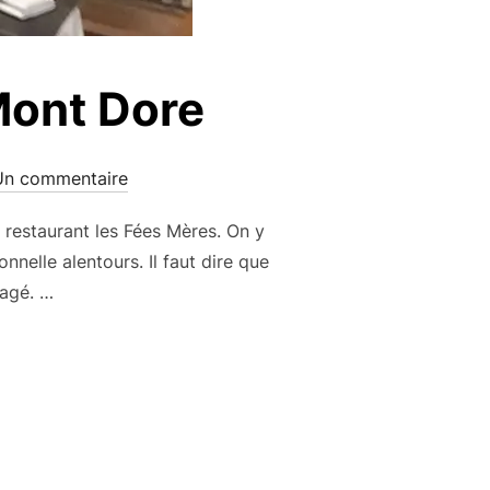
Mont Dore
Un commentaire
u restaurant les Fées Mères. On y
nnelle alentours. Il faut dire que
yagé. …
ES MÈRES AU MONT DORE »