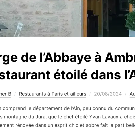
rge de l’Abbaye à Amb
staurant étoilé dans l’
Publié
her B
Restaurants à Paris et ailleurs
20/08/2024
Au
le
 comprend le département de l’Ain, peu connu du commun 
s montagne du Jura, que le chef étoilé Yvan Lavaux a choisi
ment rénovée dans un esprit chic et sobre fait la part bell