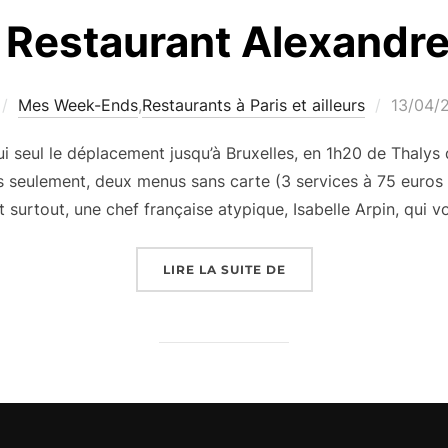
: Restaurant Alexandre
Publié
Mes Week-Ends
,
Restaurants à Paris et ailleurs
13/04/
le
ui seul le déplacement jusqu’à Bruxelles, en 1h20 de Thalys 
 seulement, deux menus sans carte (3 services à 75 euros 
t surtout, une chef française atypique, Isabelle Arpin, qui vo
« DÎNER-TEST : REST
LIRE LA SUITE DE