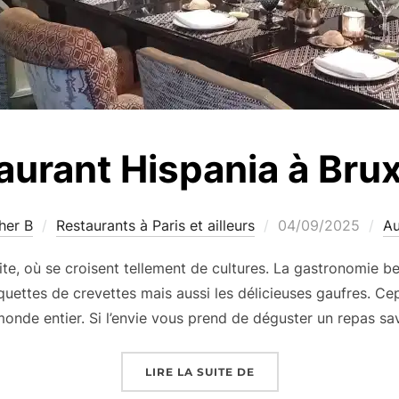
aurant Hispania à Brux
Publié
her B
Restaurants à Paris et ailleurs
04/09/2025
Au
le
te, où se croisent tellement de cultures. La gastronomie bel
quettes de crevettes mais aussi les délicieuses gaufres. Ce
 monde entier. Si l’envie vous prend de déguster un repas 
« RESTAURANT HISPAN
LIRE LA SUITE DE