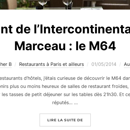
nt de l’Intercontinent
Marceau : le M64
Publié
ther B
Restaurants à Paris et ailleurs
01/05/2014
Au
le
taurants d’hôtels, j’étais curieuse de découvrir le M64 dans
irs plus ou moins heureux de salles de restaurant froides,
es tasses de petit déjeuner sur les tables dès 21h30. Et ce
réputés… …
« RESTAURANT DE L’I
LIRE LA SUITE DE