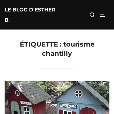
Aller
LE BLOG D'ESTHER
au
Rechercher :
PERM
contenu
B.
ÉTIQUETTE :
tourisme
chantilly