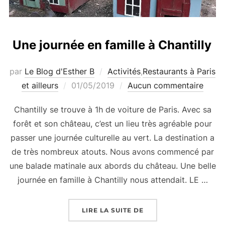
Une journée en famille à Chantilly
par
Le Blog d'Esther B
Activités
,
Restaurants à Paris
Publié
et ailleurs
01/05/2019
Aucun commentaire
le
Chantilly se trouve à 1h de voiture de Paris. Avec sa
forêt et son château, c’est un lieu très agréable pour
passer une journée culturelle au vert. La destination a
de très nombreux atouts. Nous avons commencé par
une balade matinale aux abords du château. Une belle
journée en famille à Chantilly nous attendait. LE …
« UNE JOURNÉE EN FA
LIRE LA SUITE DE