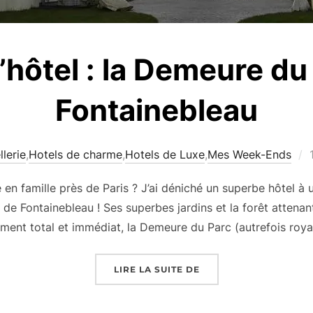
’hôtel : la Demeure du
Fontainebleau
lerie
,
Hotels de charme
,
Hotels de Luxe
,
Mes Week-Ends
l
n famille près de Paris ? J’ai déniché un superbe hôtel à u
 de Fontainebleau ! Ses superbes jardins et la forêt attenan
ent total et immédiat, la Demeure du Parc (autrefois roya
« TEST D’HÔTEL : LA
LIRE LA SUITE DE