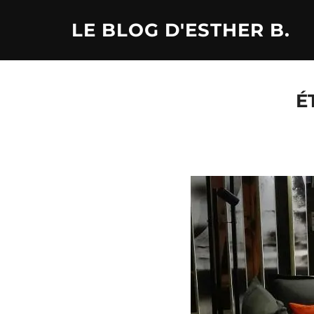
Aller
LE BLOG D'ESTHER B.
au
contenu
É