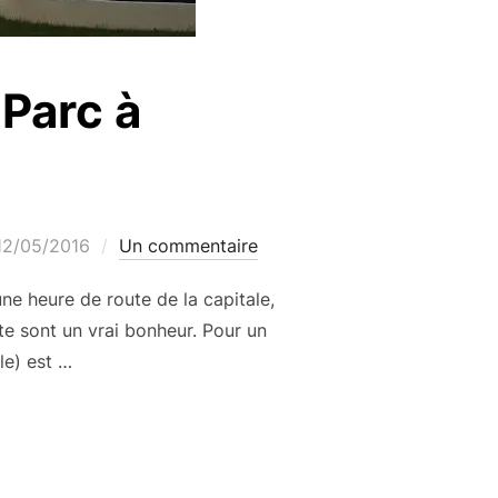
 Parc à
Publié
12/05/2016
Un commentaire
e
ne heure de route de la capitale,
te sont un vrai bonheur. Pour un
le) est …
 DEMEURE DU PARC À FONTAINEBLEAU »