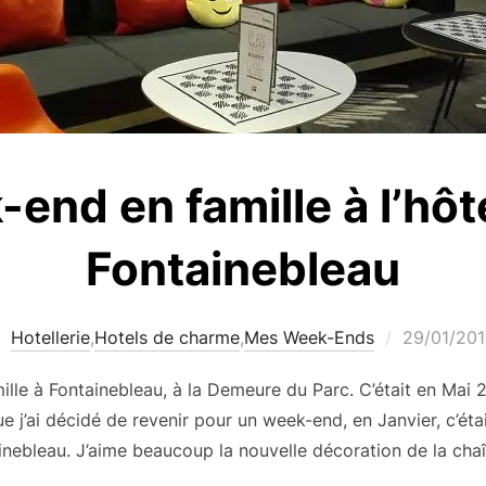
end en famille à l’hôte
Fontainebleau
Publié
Hotellerie
,
Hotels de charme
,
Mes Week-Ends
29/01/201
le
mille à Fontainebleau, à la Demeure du Parc. C’était en Mai 
 j’ai décidé de revenir pour un week-end, en Janvier, c’était
inebleau. J’aime beaucoup la nouvelle décoration de la chaî