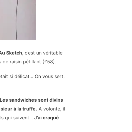
 Au Sketch
, c’est un véritable
e raisin pétillant (£58).
 était si délicat… On vous sert,
Les sandwiches sont divins
ieur à la truffe.
A volonté, il
ts qui suivent…
J’ai craqué