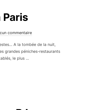
 Paris
cun commentaire
estes… A la tombée de la nuit,
ces grandes péniches-restaurants
ablés, le plus …
RAND LUXE À PARIS »