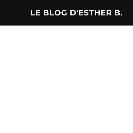
Aller
LE BLOG D'ESTHER B.
au
contenu