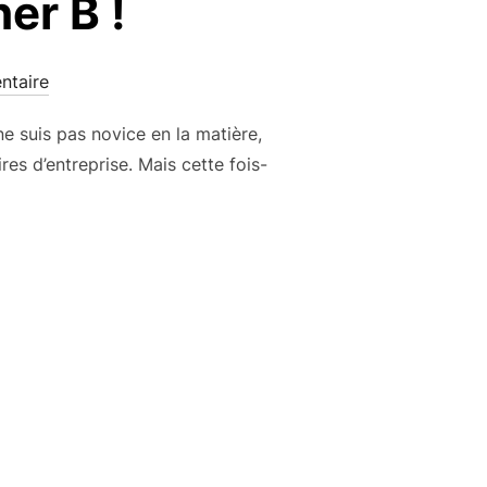
er B !
ntaire
ne suis pas novice en la matière,
es d’entreprise. Mais cette fois-
LOG D’ESTHER B ! »