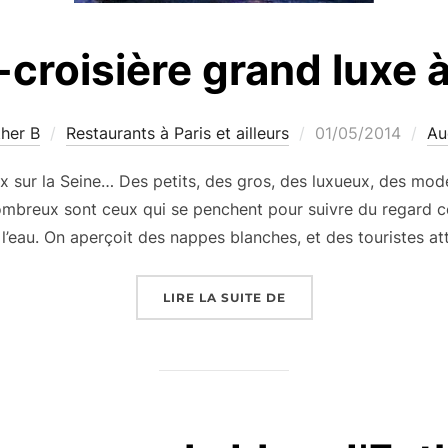
-croisière grand luxe à
Publié
ther B
Restaurants à Paris et ailleurs
01/05/2014
Au
le
x sur la Seine… Des petits, des gros, des luxueux, des mod
 nombreux sont ceux qui se penchent pour suivre du regard 
r l’eau. On aperçoit des nappes blanches, et des touristes att
« DÎNER-CROISIÈRE G
LIRE LA SUITE DE