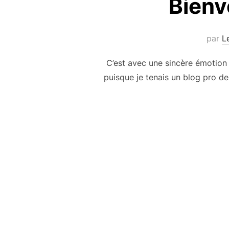
Bienv
par
L
C’est avec une sincère émotion q
puisque je tenais un blog pro de
Pagination