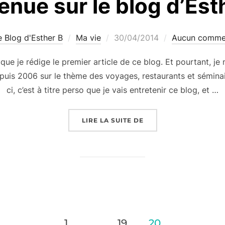
enue sur le blog d’Esth
Publié
e Blog d'Esther B
Ma vie
30/04/2014
Aucun comme
le
ue je rédige le premier article de ce blog. Et pourtant, je 
puis 2006 sur le thème des voyages, restaurants et séminair
ci, c’est à titre perso que je vais entretenir ce blog, et …
« BIENVENUE SUR LE B
LIRE LA SUITE DE
1
…
19
20