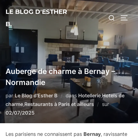
Aller
LE BLOG D'ESTHER
au
Rechercher :
PERM
contenu
B.
Auberge de charme à Bernay –
Normandie
par
Le Blog d'Esther B
dans
Hotellerie
,
Hotels de
Publié
charme
,
Restaurants à Paris et ailleurs
sur
le
02/07/2025
Les parisiens ne connaissent pas
Bernay
, ravissante