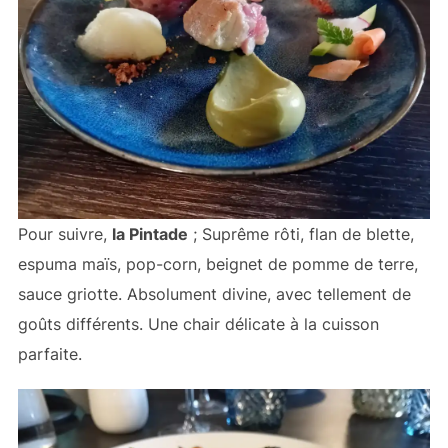
Pour suivre,
la Pintade
; Suprême rôti, flan de blette,
espuma maïs, pop-corn, beignet de pomme de terre,
sauce griotte. Absolument divine, avec tellement de
goûts différents. Une chair délicate à la cuisson
parfaite.