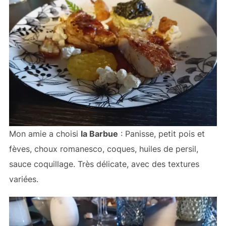
Mon amie a choisi
la Barbue
: Panisse, petit pois et
fèves, choux romanesco, coques, huiles de persil,
sauce coquillage. Très délicate, avec des textures
variées.