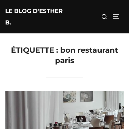
Aller
LE BLOG D'ESTHER
au
Rechercher :
PERM
contenu
B.
ÉTIQUETTE :
bon restaurant
paris