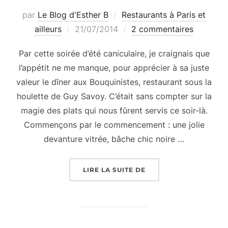
par
Le Blog d'Esther B
Restaurants à Paris et
Publié
ailleurs
21/07/2014
2 commentaires
le
Par cette soirée d’été caniculaire, je craignais que
l’appétit ne me manque, pour apprécier à sa juste
valeur le dîner aux Bouquinistes, restaurant sous la
houlette de Guy Savoy. C’était sans compter sur la
magie des plats qui nous fûrent servis ce soir-là.
Commençons par le commencement : une jolie
devanture vitrée, bâche chic noire …
« DÎNER-TEST RESTAU
LIRE LA SUITE DE