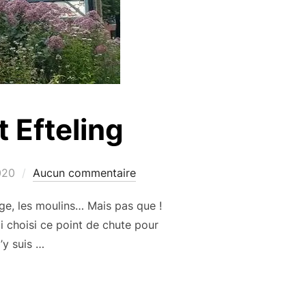
 Efteling
020
Aucun commentaire
ge, les moulins… Mais pas que !
ai choisi ce point de chute pour
’y suis …
LE À BREDA ET EFTELING »