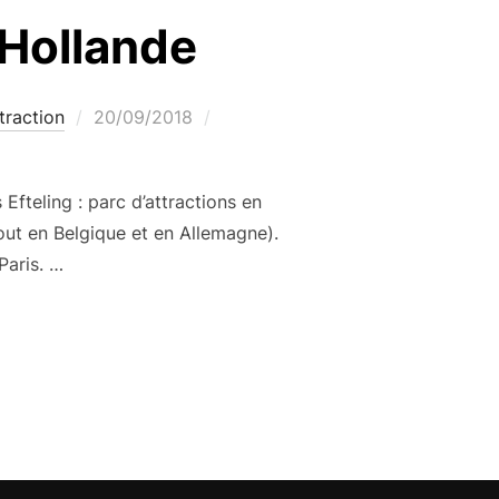
n Hollande
Publié
traction
20/09/2018
le
Efteling : parc d’attractions en
out en Belgique et en Allemagne).
 Paris. …
’ATTRACTIONS EN HOLLANDE »