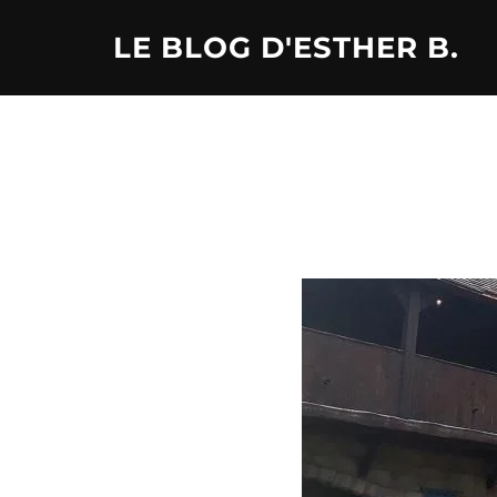
Aller
LE BLOG D'ESTHER B.
au
contenu