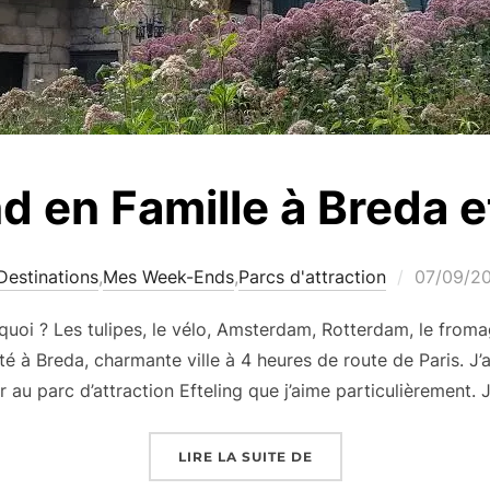
 en Famille à Breda et
Publié
Destinations
,
Mes Week-Ends
,
Parcs d'attraction
07/09/2
le
uoi ? Les tulipes, le vélo, Amsterdam, Rotterdam, le froma
té à Breda, charmante ville à 4 heures de route de Paris. J’
r au parc d’attraction Efteling que j’aime particulièrement. J
« WEEK-END EN FAMIL
LIRE LA SUITE DE