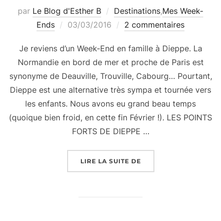
par
Le Blog d'Esther B
Destinations
,
Mes Week-
Publié
Ends
03/03/2016
2 commentaires
le
Je reviens d’un Week-End en famille à Dieppe. La
Normandie en bord de mer et proche de Paris est
synonyme de Deauville, Trouville, Cabourg… Pourtant,
Dieppe est une alternative très sympa et tournée vers
les enfants. Nous avons eu grand beau temps
(quoique bien froid, en cette fin Février !). LES POINTS
FORTS DE DIEPPE …
« WEEK-END EN FAMIL
LIRE LA SUITE DE