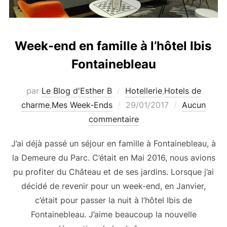
Week-end en famille à l’hôtel Ibis
Fontainebleau
par
Le Blog d'Esther B
Hotellerie
,
Hotels de
Publié
charme
,
Mes Week-Ends
29/01/2017
Aucun
le
commentaire
J’ai déjà passé un séjour en famille à Fontainebleau, à
la Demeure du Parc. C’était en Mai 2016, nous avions
pu profiter du Château et de ses jardins. Lorsque j’ai
décidé de revenir pour un week-end, en Janvier,
c’était pour passer la nuit à l’hôtel Ibis de
Fontainebleau. J’aime beaucoup la nouvelle