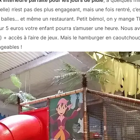
x intérieure parfaite pour les jours de pluie
, à quelques mi
lle) n’est pas des plus engageant, mais une fois rentré, c’es
 à balles… et même un restaurant. Petit bémol, on y mange 
ur 5 euros votre enfant pourra s’amuser une heure. Nous a
t) + accès à l’aire de jeux. Mais le hamburger en caoutchou
geables !