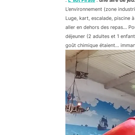
.
L’ Ilot Pirate
:
une aire de jeu
L’environnement (zone industrie
Luge, kart, escalade, piscine
aller en dehors des repas… Po
déjeuner (2 adultes et 1 enfan
goût chimique étaient… imman