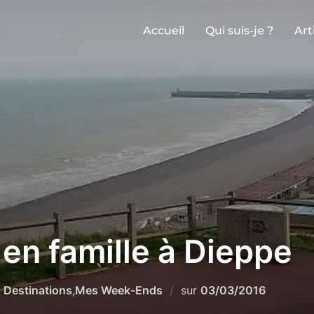
Accueil
Qui suis-je ?
Art
en famille à Dieppe
Publié
s
Destinations
,
Mes Week-Ends
sur
03/03/2016
le