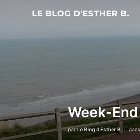
Aller
LE BLOG D'ESTHER B.
au
contenu
Week-End 
par
Le Blog d'Esther B
dan