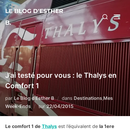
Aller
LE BLOG D'ESTHER
au
Rechercher :
PERM
contenu
B.
J’ai testé pour vous : le Thalys en
Comfort 1
par
Le Blog d'Esther B
dans
Destinations
,
Mes
Publié
Week-Ends
sur
22/04/2015
le
Le comfort 1 de
Thalys
est l’équivalent de
la 1ere